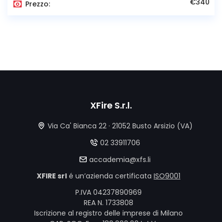
€340
Prezzo:
XFire S.r.l.
Via Ca' Bianca 22 · 21052 Busto Arsizio (VA)
02 33911706
accademia@xfs.li
XFIRE srl
é un’azienda certificata
ISO9001
P.IVA 04237890969
REA N. 1733808
Iscrizione al registro delle imprese di Milano