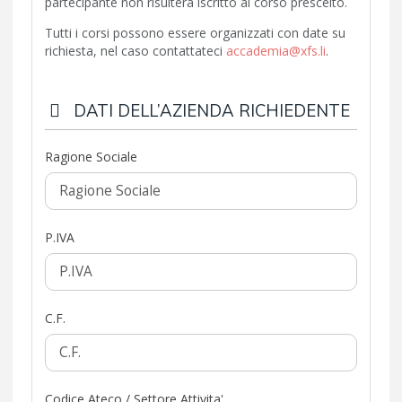
partecipante non risulterà iscritto al corso prescelto.
Tutti i corsi possono essere organizzati con date su
richiesta, nel caso contattateci
accademia@xfs.li
.
DATI DELL’AZIENDA RICHIEDENTE
Ragione Sociale
P.IVA
C.F.
Codice Ateco / Settore Attivita'