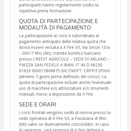
partecipanti hanno regolarmente svolto la
rispettiva prima formazione.
QUOTA DI PARTECIPAZIONE E
MODALITÀ DI PAGAMENTO
La partecipazione ai corsi è subordinata al
pagamento anticipato della relativa quota che
dovrà essere versata a X Fire Srl, Via Sirtori 13/a
- 20017 Rho (MI), tramite bonifico bancario
presso CREDIT AGRICOLE – SEDE DI MILANO –
PIAZZA SAN FEDELE 4 IBAN: IT 44 D 06230
01633 000015808875 BIC/SWIFT: CRPPIT2PXXX
(almeno 7 giorni prima dell’inizio del corso). La
quota di partecipazione include anche l’eventuale
uso di macchine e/o attrezzature e/o strumenti
manuali, messi a disposizione da X Fire.
SEDE E ORARI
I corsi frontali vengono svolti di norma presso la
sede operativa di X Fire Srl, a Passirana di Rho
(MI) salvo se diversamente concordato. In caso
di variazioni, sarà premura di X Fire definire e